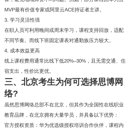
MVP最有价值专家或阿里云ACE持证者主讲。
3. 学习灵活性强
在职人员可利用晚间或周末学习，课程支持回放，适配
不同节奏。而线下班固定课表对通勤族压力较大。
4. 成本效益更高
线上课程费用通常比线下低20%–30%，且无需交通、住
宿支出，性价比更优。
三、北京考生为何可选择思博网
络?
虽然
思博网络
总部不在北京，但其作为全国性在线职业
教育品牌，在北京拥有大量学员，并具备以下优势：
官方授权资质：华为优选级授权培训合作伙伴，课程内