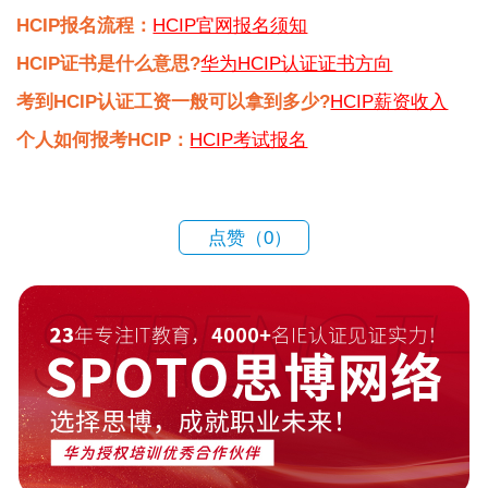
HCIP报名流程：
HCIP官网报名须知
HCIP证书是什么意思?
华为HCIP认证证书方向
考到HCIP认证工资一般可以拿到多少?
HCIP薪资收入
个人如何报考HCIP：
HCIP考试报名
点赞（
0
）