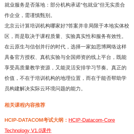
就业服务是否落地：部分机构承诺“包就业”但无实质合
作企业，需谨慎甄别。
北京云计算培训机构哪家好?答案并非局限于本地实体校
区，而是取决于课程质量、实验真实性和服务有效性。
在云原生与信创并行的时代，选择一家如思博网络这样
具备官方授权、真机实验与全国师资的线上平台，既能
享受高质量教学资源，又能灵活安排学习节奏。真正的
价值，不在于培训机构的地理位置，而在于能否帮助学
员构建解决实际云环境问题的能力。
相关课程内容推荐
HCIP-DATACOM考试大纲：
HCIP-Datacom-Core
Technology V1.0课件