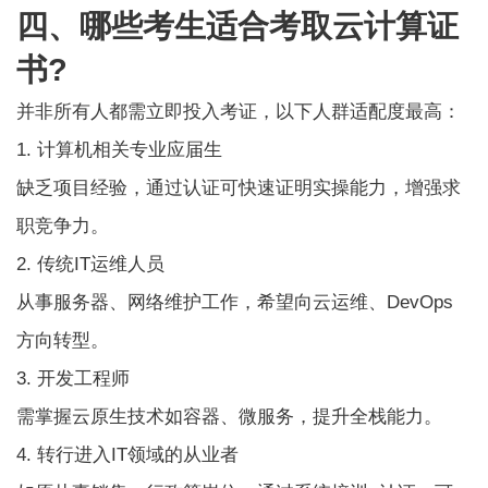
四、哪些考生适合考取云计算证
书?
并非所有人都需立即投入考证，以下人群适配度最高：
1. 计算机相关专业应届生
缺乏项目经验，通过认证可快速证明实操能力，增强求
职竞争力。
2. 传统IT运维人员
从事服务器、网络维护工作，希望向云运维、DevOps
方向转型。
3. 开发工程师
需掌握云原生技术如容器、微服务，提升全栈能力。
4. 转行进入IT领域的从业者