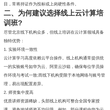
目，常将持证作为投标或上岗硬性条件。
二、为何建议选择线上云计算培
训班?
尽管北京线下机构众多，但线上培训在云计算领域具备
独特优势：
1. 实验环境一致性
云计算学习高度依赖云平台操作。线上机构通常提供统
一的实验账号如华为云、阿里云沙箱，确保每位学员操
作环境与考试一致;而线下机构受限于本地网络与账号管
理，易出现配置差异。
2. 师资集中度高
优质讲师资源稀缺，头部线上机构可整合全国专家授
课，避免地域师资不均问题。例如，部分课程由华为云