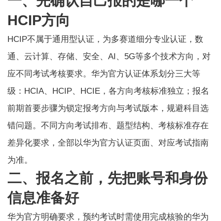
一、先确认自己报的是哪一个
HCIP方向
HCIP不属于通用型认证，为多赛道细分专业认证，数
通、云计算、存储、安全、AI、5G等多个技术方向，对
应不同考试考核要求。
华为官方认证体系
划分三大等
级：HCIA、HCIP、HCIE，各方向考核标准独立；报名
前期首要步骤为锁定报考方向与考试版本，规避科目选
错问题。不同方向考试排布、题型结构、考核标准存在
差异化要求，全部以华为官方认证页面、对应考试指南
为准。
二、报名之前，先把账号和身份
信息准备好
华为官方明确要求，预约考试时需使用完成核验的华为