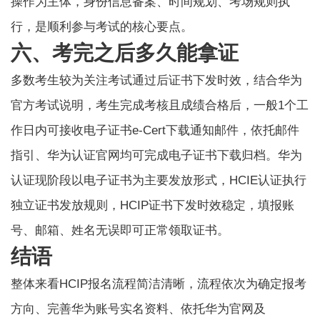
操作为主体，身份信息备案、时间规划、考场规则执
行，是顺利参与考试的核心要点。
六、考完之后多久能拿证
多数考生较为关注考试通过后证书下发时效，结合华为
官方考试说明，考生完成考核且成绩合格后，一般1个工
作日内可接收电子证书e-Cert下载通知邮件，依托邮件
指引、华为认证官网均可完成电子证书下载归档。华为
认证现阶段以电子证书为主要发放形式，HCIE认证执行
独立证书发放规则，HCIP证书下发时效稳定，填报账
号、邮箱、姓名无误即可正常领取证书。
结语
整体来看
HCIP报名流程
简洁清晰，流程依次为确定报考
方向、完善华为账号实名资料、依托华为官网及