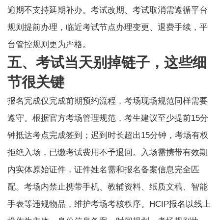
逾期不支持延期补办。考试改期、考试取消需遵循平台
规则提前办理，临近考试节点办理变更、退费手续，平
台管控规则更为严格。
五、考试当天别掉链子，这些细
节很关键
报名完成仅完成前期预约流程，考场现场规范同样需要
遵守。根据官方考场管理规范，考生建议至少提前15分
钟抵达考点完成签到；迟到时长超出15分钟，考场有权
拒绝入场，已缴考试费用不予退回。入场需携带有效期
内实体原始证件，证件姓名需和报名备案信息完全匹
配。考场内禁止携带手机、教辅资料、纸质文稿、智能
手表等违规物品，维护考场考核秩序。HCIP报名以线上