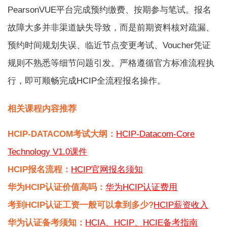
PearsonVUE平台完成预约缴费、按期参与笔试。报名
故障大多并非渠道缺失导致，而是前期资料核对疏漏、
预约时间规划失误、临近节点变更考试、Voucher凭证
规则不熟悉等细节问题引发。严格遵循官方标准流程执
行，即可顺畅完成HCIP全流程报名操作。
相关课程内容推荐
HCIP-DATACOM考试大纲：
HCIP-Datacom-Core
Technology V1.0课件
HCIP报名流程：
HCIP官网报名须知
华为HCIP认证价值高吗：
华为HCIP认证费用
考到HCIP认证工资一般可以拿到多少?
HCIP薪资收入
华为认证备考须知：
HCIA、HCIP、HCIE备考指南