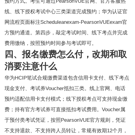
预约方式。考生可通过PearsonVUE官网、官方客服热
线、线下授权考试中心三类渠道完成预约；华为认证官
网流程页面标注Scheduleanexam-PearsonVUEexam官
方预约通道。第四步，敲定考试时间、线下考点并完成
费用缴纳，按照预约时间参与考试即可。
四、报名缴费怎么付，改期和取
消要注意什么
华为HCIP笔试合规缴费渠道包含信用卡支付、线下考点
现金支付、考试券Voucher抵扣三类。线上官网、电话
预约适配信用卡支付模式；线下授权考点可支持现金缴
费；持有官方考试券可直接抵扣考试费用。Voucher属
于预付类考试凭证，按照PearsonVUE官方规则，凭证
不支持退款、不支持跨人员转让，常规有效期12个月，