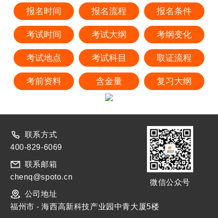
报名时间
报名流程
报名条件
考试时间
考试大纲
考纲变化
考试地点
考试科目
取证流程
考前资料
含金量
复习大纲
联系方式
400-829-6069
联系邮箱
chenq@spoto.cn
微信公众号
公司地址
福州市 - 海西高新科技产业园中青大厦5楼