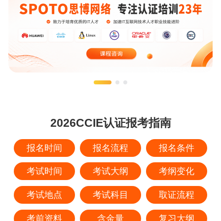
2026CCIE认证报考指南
报名时间
报名流程
报名条件
考试时间
考试大纲
考纲变化
考试地点
考试科目
取证流程
考前资料
含金量
复习大纲