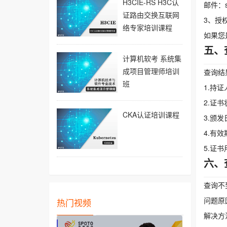
H3CIE-RS H3C认
邮件：su
证路由交换互联网
3、授
络专家培训课程
如果您
五、
计算机软考 系统集
成项目管理师培训
查询结
班
1.持
2.证
CKA认证培训课程
3.颁
4.有
5.证
六、
查询不
问题原
热门视频
解决方