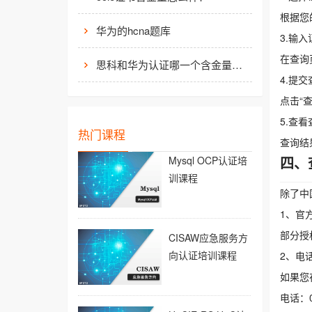
根据您
华为的hcna题库
3.输
在查询
思科和华为认证哪一个含金量高？有什么不同吗？
4.提交
点击“
5.查
热门课程
查询结
四、
Mysql OCP认证培
训课程
除了中
1、官
部分授
CISAW应急服务方
向认证培训课程
2、电
如果您
电话：01