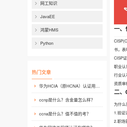
网工知识
JavaEE
一、
鸿蒙HMS
CISP(
Python
书，表
CISP
职业认
热门文章
行业认
资质审
华为HCIA（原HCNA）认证用处大吗？
二、
ccnp是什么？含金量怎么样？
为什么
1.验
ccna是什么？值不值的考？
2.职