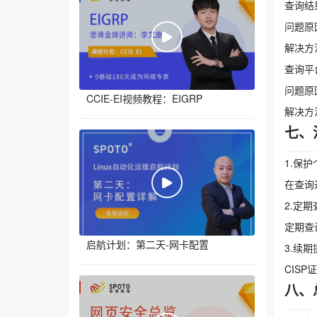
查询结
问题原
解决方
查询平
问题原
CCIE-EI视频教程：EIGRP
解决方
七、
1.保
在查询
2.定期
定期查
启航计划：第二天-网卡配置
3.续期
CIS
八、