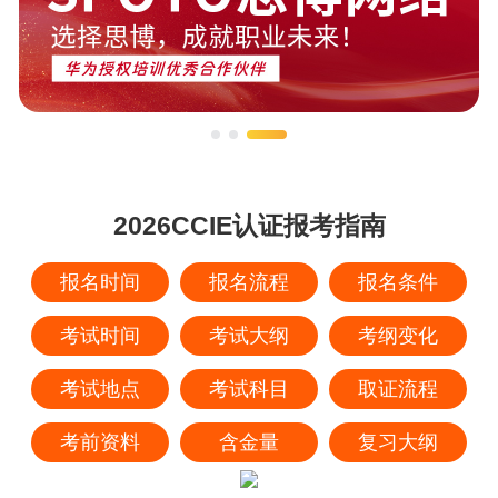
2026CCIE认证报考指南
报名时间
报名流程
报名条件
考试时间
考试大纲
考纲变化
考试地点
考试科目
取证流程
考前资料
含金量
复习大纲