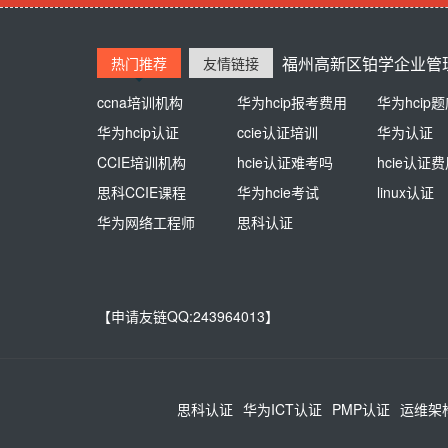
福州高新区铂学企业管理
热门推荐
友情链接
ccna培训机构
熊猫同学
华为hcip报考费用
新东方英语培训
华为hcip
培训学校
华为hcip认证
江苏自考网
ccie认证培训
杭州高中辅导
华为认证
高中一对一
CCIE培训机构
思博盈通
hcie认证难考吗
AAA教育
hcie认证
少儿美术
思科CCIE课程
网络工程师论坛
华为hcie考试
在职研究生
linux认证
华为网络工程师
思科认证
【申请友链QQ:243964013】
思科认证
华为ICT认证
PMP认证
运维架