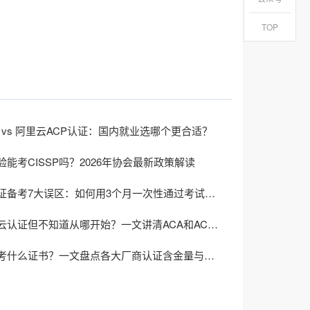
TOP
 vs 阿里云ACP认证：国内就业选哪个更合适？
能考CISSP吗？2026年协会最新政策解读
CISSP认证备考7大误区：如何用3个月一次性通过考试（2026年实战版）
想考阿里云认证但不知道从哪开始？一文讲清ACA和ACP怎么选?
云计算能考什么证书？一文盘点各大厂商认证含金量与选型指南