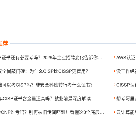
推荐
CCNP证书还有必要考吗？2026年企业招聘变化告诉你：不是证书变了，而是网络工程师岗位变了
AWS认证
安全岗敲门砖：为什么CISP比CISSP更管用？
没工作经验
础可以考CISP吗？非安全科班转行考什么证书？
26年CISP证书含金量还高吗？就业前景深度解读
思科CCNP难考吗？别再被旧传闻吓到！看懂这3个底层逻辑，备考少走大半年弯路