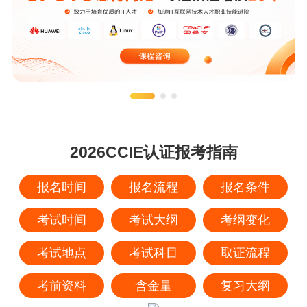
2026CCIE认证报考指南
报名时间
报名流程
报名条件
考试时间
考试大纲
考纲变化
考试地点
考试科目
取证流程
考前资料
含金量
复习大纲