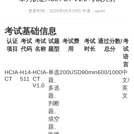
更新时间：2026年04月29日
作者：spoto
考试基础信息
认证
考试
考试
试题
考试费
考试
通过分数/
考
项目
代码
名称
题型
用
时长
总分
试
语
言
HCIA-
H14-
HCIA-
单选
200USD
90min
600/1000
中
CT
511
CT
题、
文/
V1.0
多选
英
题、
文
判断
题、
填空
题、