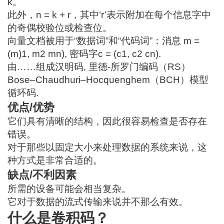
k。
此外，n = k + r，其中‘r’表示附加在每个信息字中
的奇偶校验位或检查位。
向量文档被用于“数据词”和“代码词”：消息 m =
(m)
1
, m
2
m
n
), 密码字c = (c
1
, c
2
c
n
).
由……组成
汉明码
,
里德-所罗门编码（RS）
Bose–Chaudhuri–Hocquenghem（BCH）模型
循环码
.
优点/优势
它们具有清晰的结构，因此很容易检查是否存在
错误。
对于那些以固定大小来处理数据的系统来说，这
种方式是非常合适的。
缺点/不利因素
所需的设备可能会相当复杂。
它对于数据的流式传输来说并不那么有效。
什么是卷积码？