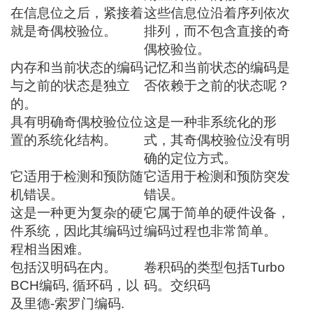
在信息位之后，紧接着
这些信息位沿着序列依次
就是奇偶校验位。
排列，而不包含直接的奇
偶校验位。
内存和当前状态的编码
记忆和当前状态的编码是
与之前的状态是独立
否依赖于之前的状态呢？
的。
具有明确奇偶校验位位
这是一种非系统化的形
置的系统化结构。
式，其奇偶校验位没有明
确的定位方式。
它适用于检测和预防随
它适用于检测和预防突发
机错误。
错误。
这是一种更为复杂的硬
它属于简单的硬件设备，
件系统，因此其编码过
编码过程也非常简单。
程相当困难。
包括汉明码在内。
卷积码的类型包括Turbo
BCH编码
,
循环码
，以
码。
交织码
及
里德-索罗门编码
.