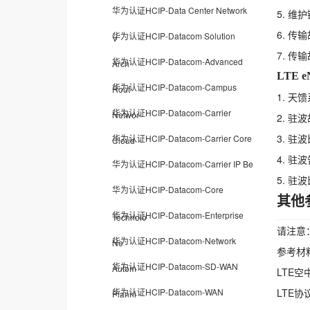
华为认证HCIP-Data Center Network
5. 
6. 传
华为认证HCIP-Datacom Solution
V
7. 传
华为认证HCIP-Datacom-Advanced
Arch
LTE
华为认证HCIP-Datacom-Campus
Rout
1. 天
华为认证HCIP-Datacom-Carrier
Networ
2. 驻
3. 驻
华为认证HCIP-Datacom-Carrier Core
Cloud
4. 驻
华为认证HCIP-Datacom-Carrier IP Be
5. 驻
华为认证HCIP-Datacom-Core
其他
华为认证HCIP-Datacom-Enterprise
Technolo
请注意
华为认证HCIP-Datacom-Network
Ne
参考材
华为认证HCIP-Datacom-SD-WAN
Autom
LTE空
华为认证HCIP-Datacom-WAN
LTE协
Planni