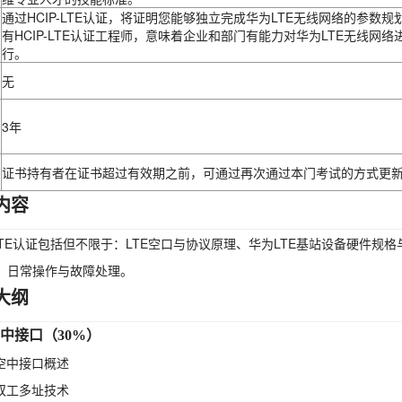
通过HCIP-LTE认证，将证明您能够独立完成华为LTE无线网络的参
有HCIP-LTE认证工程师，意味着企业和部门有能力对华为LTE无线
行。
无
3年
证书持有者在证书超过有效期之前，可通过再次通过本门考试的方式更
内容
P-LTE认证包括但不限于：LTE空口与协议原理、华为LTE基站设备硬件规
、日常操作与故障处理。
大纲
空中接口（30%）
TE空中接口概述
TE双工多址技术