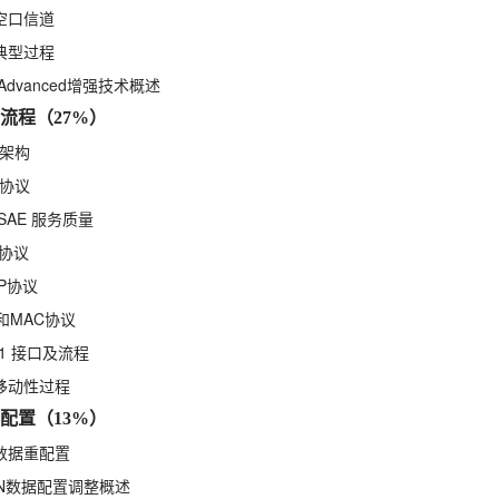
TE空口信道
TE典型过程
E Advanced增强技术概述
流程（27%）
S 架构
S 协议
E/SAE 服务质量
C协议
CP协议
LC和MAC协议
/S1 接口及流程
TE移动性过程
配置（13%）
TE数据重配置
RAN数据配置调整概述