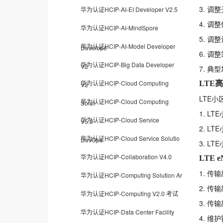
3. 调
华为认证HCIP-AI-EI Developer V2.5
4. 调
华为认证HCIP-AI-MindSpore
5. 调
华为认证HCIP-AI-Model Developer
Develope
6. 调
华为认证HCIP-Big Data Developer
V2
7. 
华为认证HCIP-Cloud Computing
LTE
V2
LTE
华为认证HCIP-Cloud Computing
Solut
1. L
华为认证HCIP-Cloud Service
V5.0
2. L
华为认证HCIP-Cloud Service Solutio
DevOps
3. L
华为认证HCIP-Collaboration V4.0
LTE
1. 传
华为认证HCIP-Computing Solution Ar
2. 
华为认证HCIP-Computing V2.0 考试
3. 传
华为认证HCIP-Data Center Facility
4. 