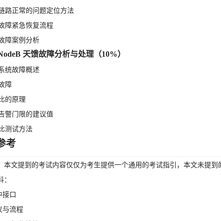
维护链路正常的问题定位方法
输故障紧急恢复流程
输故障案例分析
 eNodeB 天馈故障分析与处理（10%）
馈系统故障概述
波故障
波比的原理
波告警门限的建议值
波比测试方法
参考
：本文提到的考试内容仅仅为考生提供一个通用的考试指引，本文未提到
料：
中接口
议与流程