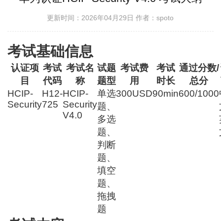
更新时间：2026年04月29日
作者：spoto
考试基础信息
认证项
考试
考试名
试题
考试费
考试
通过分数/
目
代码
称
题型
用
时长
总分
HCIP-
H12-
HCIP-
单选
300USD
90min
600/1000
Security
725
Security
题、
V4.0
多选
题、
判断
题、
填空
题、
拖拽
题