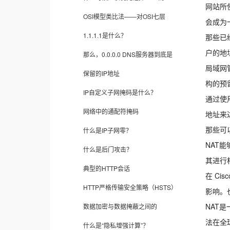
网站所
OSI模型类比法——对OSI七层
会成为
1.1.1.1是什么？
那些已
户的地
那么，0.0.0.0 DNS服务器到底是
局域网
保留的IP地址
构的预
IP自定义子网掩码是什么？
通过使用
网络中的通配符掩码
地址来
那些可
什么是IP子网零？
NAT
什么是后门攻击？
其进行
典型的HTTP会话
在 Ci
HTTP严格传输安全策略（HSTS）
影响。
NAT
数据加密与数据掩蔽之间的
法在全
什么是“隐私增强计算”？