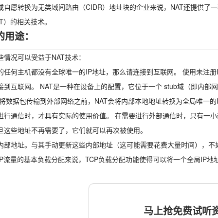
或自愿转换为无类域间路由（CIDR）地址块的企业来说，NAT还提供了一种
AT）的相关技术。
T的用途：
些情况可以受益于NAT技术：
的任何主机都没有全球唯一的IP地址，那么请连接到互联网。 使用未注册I
接到互联网。 NAT是一种在设备上的配置，它位于一个 stub域（即内
在将数据包传输到外部网络之前，NAT会将内部本地地址转换为全局唯一的IP地
进行通信时，才具有实际的使用价值。 在需要进行外部通信时，只有一小部
旦这些地址不再需要了，它们就可以再次被使用。
内部地址。与其手动更新这些内部地址（这可能需要花费大量时间），不如
CP流量的基本负载分配来说，TCP负载分配功能使得可以将一个全局IP地
马上抢免费试听资