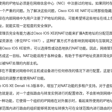
使用的IP地址必须是在网络信息中心（NIC）中注册过的地址。如果同时
一个严重的问题。为了解决这些问题，Cisco IOS XE NAT可以将那
经在内部网络中为用户注册了IP地址的网站，可能希望将这些地址在线上
址，就能实现一定程度的安全保护。
管理员完全有能力通过Cisco IOS XE的NAT功能来扩展A类地址的分
留资源池（参见RFC 1597）。这种扩展方式不会影响到局域网与互联网
Cisco IOS XE软件，可以选择性或动态地执行NAT功能。因此，网络管理
达成这一目标。NAT功能适用于各种设备，有助于节省IP地址资源并简化网络管
以被NAT处理的内部主机。
能够在不需要对网络中的主机或设备进行任何修改的情况下进行配置，这是
相应的调整才能使用NAT功能。
sco IOS XE Denali 16.3版本中，增加了对NAT功能的多租户支
也就是说，对一个虚拟路由与转发实例进行的配置修改，不会影响到网络
是一种功能，它使得一个组织的IP网络在对外展示时，看起来所使用的IP地
球范围内进行路由的组织能够将其地址转换为可在全球范围内进行路由的