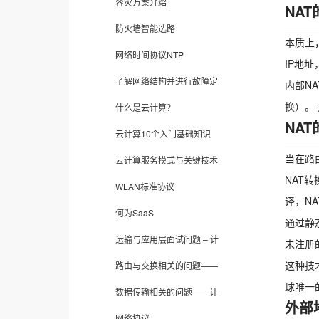
容灾方案介绍
NA
防火墙智能选路
本质上
网络时间协议NTP
IP地
了解网络结构并进行故障定
内部N
换）。
什么是云计算？
NA
云计算10个入门基础知识
当在路
云计算服务模式与关键技术
NAT
WLAN标准协议
译，N
何为SaaS
通过静
运输与应用层面试问题 – 计
未注册
这种技
路由与交换相关的问题——
球唯一
数据传输相关的问题——计
外部
网络协议