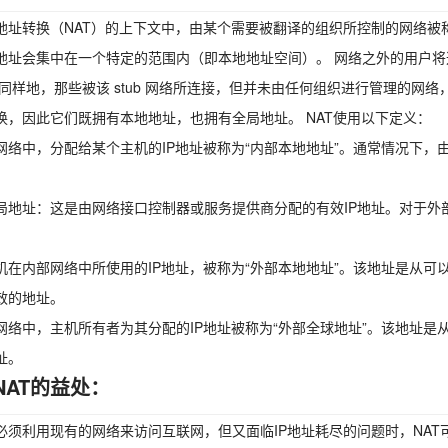
地址转换（NAT）的上下文中，由某个需要被翻译的组织所控制的网络被称
地址会集中在一个特定的范围内（即本地地址空间）。 网络之外的用户
 同样地，那些被该 stub 网络所连接，但并未由任何组织进行管理的网络
换，因此它们既拥有本地地址，也拥有全局地址。 NAT使用以下定义：
网络中，分配给某个主机的IP地址被称为“内部本地地址”。通常情况下，
局地址：这是由网络接口控制器或服务提供商分配的有效IP地址。对于外
机在内部网络中所使用的IP地址，被称为“外部本地地址”。该地址是从
效的地址。
网络中，主机所有者为其分配的IP地址被称为“外部全球地址”。该地址
址。
NAT的益处：
必须利用现有的网络来访问互联网，但又面临IP地址耗尽的问题时，NAT