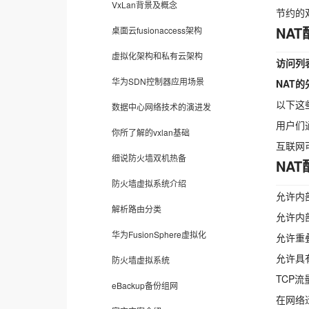
VxLan背景及概念
节约的
NA
桌面云fusionaccess架构
虚拟化架构和私有云架构
访问列
华为SDN控制器应用场景
NAT
以下这
数据中心网络技术的演进发
用户们
你所了解的vxlan基础
互联网
细说防火墙双机热备
NA
防火墙虚拟系统介绍
允许内
解析路由分类
允许内
华为FusionSphere虚拟化
允许重
允许具
防火墙虚拟系统
TCP
eBackup备份组网
在网络