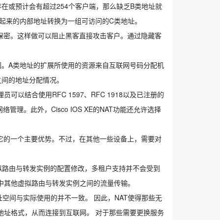
存在或预计会有超过254个客户端，那么缺乏B类地址就
些隐藏起来的内部地址转换为一组可访问的C类地址。
保密。这样做可以阻止黑客直接攻击客户。通过隐藏客
配范围。A类地址的扩展所使用的资源来自互联网号码分配机
之间的地址分配情况。
员可以结合使用RFC 1597、RFC 1918以及已注册的
理。此外，Cisco IOS XE的NAT功能还允许选择
它的一个主要优势。不过，在其他一些设备上，需要对
持。对于虚拟路由与转发实例的配置修改，多租户支持并不会受到
中其他虚拟路由与转发实例之间的流量传输。
址空间与实际使用的并不一致。 因此，NAT使得那些无
地址格式，从而连接到互联网。 对于那些需要更换服务