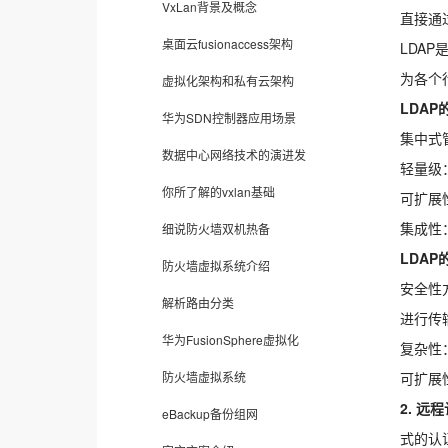
VxLan背景及概念
直接通过
桌面云fusionaccess架构
LDA
为各个
虚拟化架构和私有云架构
LDAP
华为SDN控制器应用场景
集中式
数据中心网络技术的演进发
轻量级
你所了解的vxlan基础
可扩展
集成性
细说防火墙双机热备
LDAP
防火墙虚拟系统介绍
安全性
解析路由分类
进行传
华为FusionSphere虚拟化
复杂性
防火墙虚拟系统
可扩展
2.
远程
eBackup备份组网
式的认