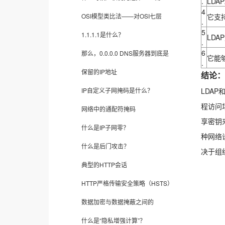
.
LDA
4
OSI模型类比法——对OSI七层
它支
.
5
1.1.1.1是什么？
LD
.
6
那么，0.0.0.0 DNS服务器到底是
它能
.
保留的IP地址
结论：
IP自定义子网掩码是什么？
LDA
程访问
网络中的通配符掩码
享密钥
什么是IP子网零？
种网络
什么是后门攻击？
决于组
典型的HTTP会话
HTTP严格传输安全策略（HSTS）
数据加密与数据掩蔽之间的
什么是“隐私增强计算”？