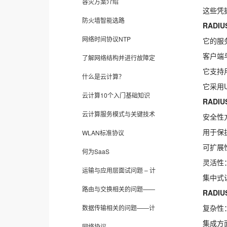
容灾方案介绍
这些凭
防火墙智能选路
RADI
网络时间协议NTP
它的服
客户端
了解网络结构并进行故障定
它支持
什么是云计算？
它采用
云计算10个入门基础知识
RADI
云计算服务模式与关键技术
安全性
用于保
WLAN标准协议
可扩展
何为SaaS
灵活性
运输与应用层面试问题 – 计
集中式
路由与交换相关的问题——
RADI
复杂性
数据传输相关的问题——计
集成方
网络协议