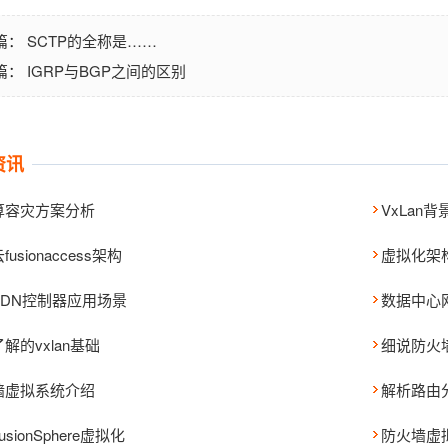
SCTP的全称是……
篇：
IGRP与BGP之间的区别
篇：
资讯
算容灾方案分析
VxLan
usionaccess架构
虚拟化架
SDN控制器应用场景
数据中心
解的vxlan基础
细说防火
墙虚拟系统介绍
解析路由
sionSphere虚拟化
防火墙虚