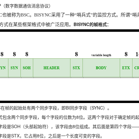
MP（数字数据通信消息协议）
YNC也被称为BSC。BISYNC采用了一种“哨兵式”的监控方式。所
BISYNC的帧格式：
方式在某些框架格式中被广泛应用。
NC在帧的起始处有两个同步字段，即BI同步字段（SYNC）。
式包含两个同步字段，每个字段的位数为8位。这两个字段对于确定帧的
字段是SOH（头部起始符），该字段由8位组成。其后面是第四个字段—
字段是STX，它占用8位，之后是一个长度可变的字段。