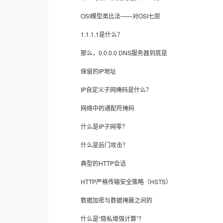
OSI模型类比法——对OSI七层
1.1.1.1是什么？
那么，0.0.0.0 DNS服务器到底是
保留的IP地址
IP自定义子网掩码是什么？
网络中的通配符掩码
什么是IP子网零？
什么是后门攻击？
典型的HTTP会话
HTTP严格传输安全策略（HSTS）
数据加密与数据掩蔽之间的
什么是“隐私增强计算”？