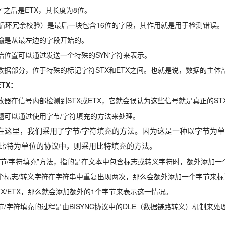
dy”之后是ETX，其长度为8位。
（循环冗余校验）是最后一块包含16位的字段，其作用就是用于检测错误。
输是从最左边的字段开始的。
始位置可以通过发送一个特殊的SYN字符来表示。
数据部分，位于特殊的标记字符STX和ETX之间。也就是说，数据的主体部
ETX：
收器在信号内部检测到STX或ETX，它就会误认为这些信号就是真正的STX
题可以通过使用字节/字符填充的方法来处理。
在这里，我们采用了字节/字符填充的方法。因为这是一种以字节为
比特为单位的协议中，则采用比特填充的方法。
字节/字符填充”方法，指的是在文本中包含标志或转义字符时，额外添加一
个标志/转义字符在字符串中重复出现两次，那么会额外添加一个字节来
STX/ETX，那么就会添加额外的1个字节来表示这一情况。
节/字符填充的过程是由BISYNC协议中的DLE（数据链路转义）机制来