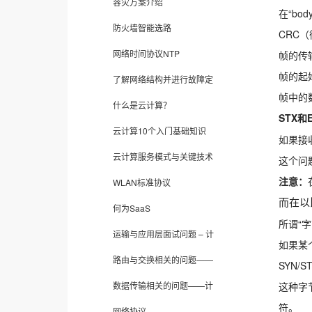
容灾方案介绍
在“bo
防火墙智能选路
CRC
网络时间协议NTP
帧的传
帧的起
了解网络结构并进行故障定
帧中的
什么是云计算？
STX和
云计算10个入门基础知识
如果接
云计算服务模式与关键技术
这个问
注意：
WLAN标准协议
而在以
何为SaaS
所谓“
运输与应用层面试问题 – 计
如果某
路由与交换相关的问题——
SYN/
数据传输相关的问题——计
这种字
符。
网络协议