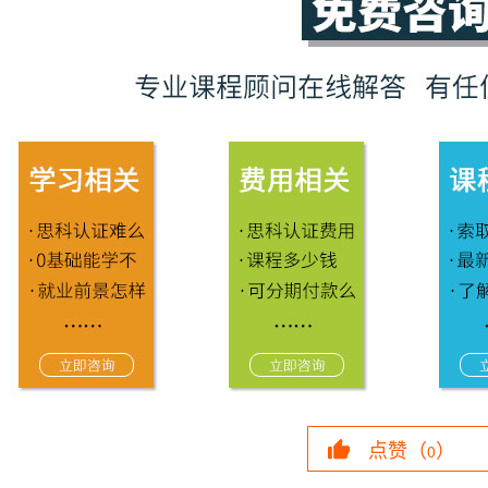
点赞（
）
0