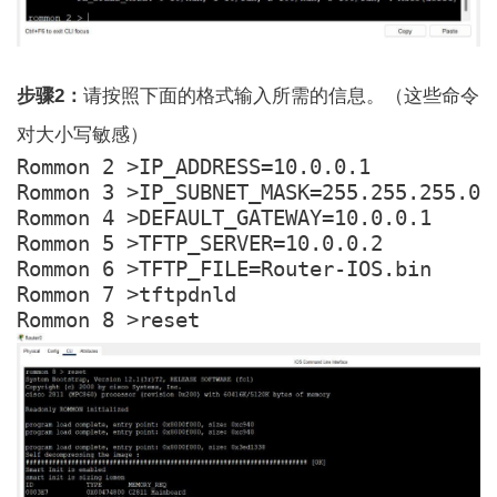
步骤2：
请按照下面的格式输入所需的信息。（这些命令
对大小写敏感）
Rommon 2 >IP_ADDRESS=10.0.0.1

Rommon 3 >IP_SUBNET_MASK=255.255.255.0

Rommon 4 >DEFAULT_GATEWAY=10.0.0.1

Rommon 5 >TFTP_SERVER=10.0.0.2

Rommon 6 >TFTP_FILE=Router-IOS.bin

Rommon 7 >tftpdnld

Rommon 8 >reset