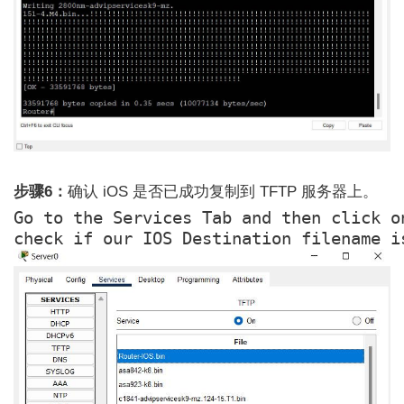
步骤6：
确认 iOS 是否已成功复制到 TFTP 服务器上。
Go to the Services Tab and then click on
check if our IOS Destination filename i