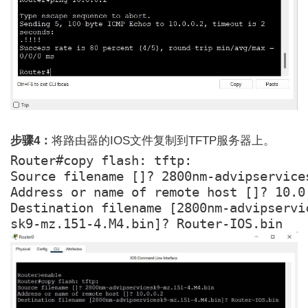
步骤4：
将路由器的IOS文件复制到TFTP服务器上。
Router#copy flash: tftp:

Source filename []? 2800nm-advipservices
Address or name of remote host []? 10.0.
Destination filename [2800nm-advipservic
sk9-mz.151-4.M4.bin]? Router-IOS.bin