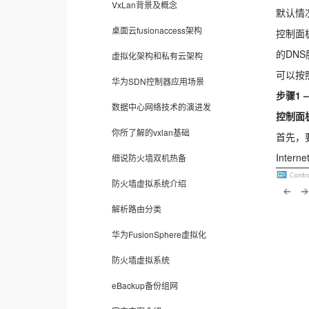
VxLan背景及概念
默认情
桌面云fusionaccess架构
控制面
的DN
虚拟化架构和私有云架构
可以按
华为SDN控制器应用场景
步骤1 –
数据中心网络技术的演进发
控制面
你所了解的vxlan基础
首先，
Inte
细说防火墙双机热备
防火墙虚拟系统介绍
解析路由分类
华为FusionSphere虚拟化
防火墙虚拟系统
eBackup备份组网