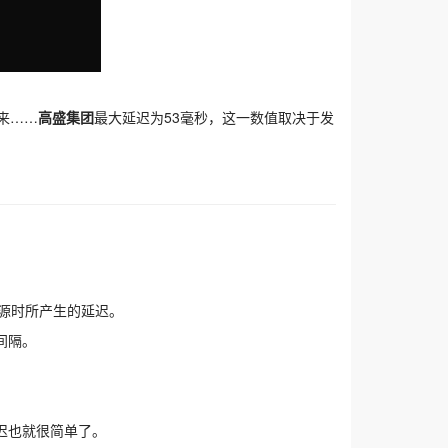
来……
高盛集团
最大延迟为53毫秒，这一数值取决于发
源时所产生的延迟。
间隔。
迟也就很简单了。