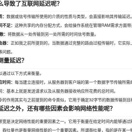
么导致了互联网延迟呢？
质：
数据或信号传输所使用的介质的性质与类型，会直接影响其传输延迟
间不足：
这种共享的内存分配方式，会给操作系统在管理RAM需求方面带
扩散：
将数据从一处传输到另一处所需的时间信号数量。
由器：
正如我之前所提到的，当数据通过完整的路由过程传输时，它实际
等问题。
测量延迟？
以通过以下方式来衡量。
应时间：
每当建立连接时，从服务器到客户端的第一个数据字节传输所需的
间：基本上就是发送请求以及从服务器接收响应所花费的总时间。
g命令的作用其实与之前提到的命令类似，它用于确定32字节的数据传输到
延迟之外，还有哪些因素会影响网络性能呢？
带宽是决定网络性能的重要因素之一。它用于衡量在给定时间内能够通过
：
吞吐量也是衡量网络性能的一个重要因素。所谓吞吐量，指的是在某一特