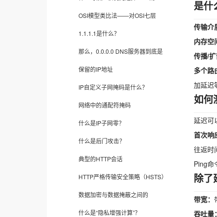
是什
OSI模型类比法——对OSI七层
传输介
1.1.1.1是什么？
内存空
那么，0.0.0.0 DNS服务器到底是
传播/
保留的IP地址
多个路
加延迟
IP自定义子网掩码是什么？
如何
网络中的通配符掩码
延迟可
什么是IP子网零？
首次响
什么是后门攻击？
往返时
典型的HTTP会话
Pin
除了
HTTP严格传输安全策略（HSTS）
数据加密与数据掩蔽之间的
带宽：
什么是“隐私增强计算”？
吞吐量