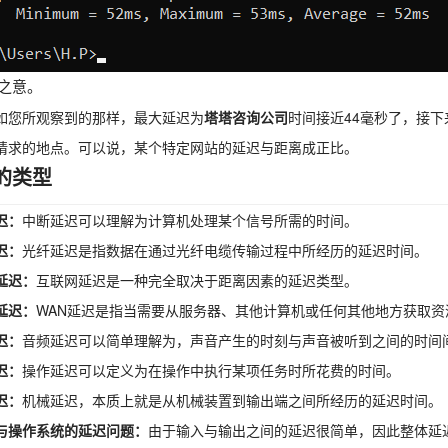
之意。
如您所观察到的那样，最大延迟为
塔塔咨询公司
时间接近44毫秒了，接下
请求的地点。可以说，某个特定网站的延迟与距离成正比。
的类型
迟：
中断延迟可以理解为计算机处理某个信号所需的时间。
迟：
光纤延迟是指数据在通过光纤电缆传输过程中所经历的延迟时间。
延迟：
互联网延迟是一种完全取决于距离因素的延迟类型。
延迟：
WAN延迟是指当需要从服务器、其他计算机或任何其他地方获取资
迟：
音频延迟可以简单理解为，声音产生的时刻与声音被听到之间的时间
迟：
操作延迟可以定义为在操作中执行某项任务时所花费的时间。
迟：
机械延迟，本质上就是从机械装置到输出端之间所经历的延迟时间。
与操作系统的延迟问题：
由于输入与输出之间的延迟很简单，因此整体延