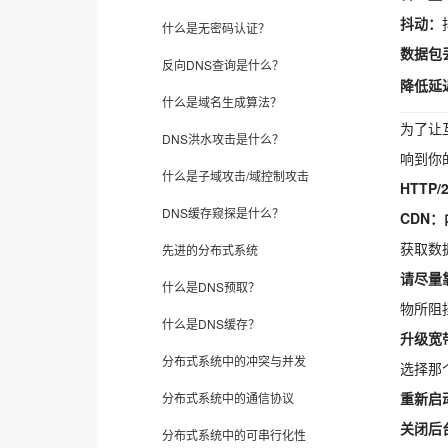
抖动：
什么是无密码认证？
数据包
反向DNS查询是什么？
降低延
什么是域名生成算法？
为了让
DNS洪水攻击是什么？
响到你
什么是子域攻击/域控制攻击
HTTP/
DNS缓存窥探是什么？
CDN
获取数
先进的分布式系统
请尽量
什么是DNS预取？
物所阻
什么是DNS缓存？
升级宽
分布式系统中的冲突与并发
选择那
重新启
分布式系统中的通信协议
关闭后
分布式系统中的可串行化性