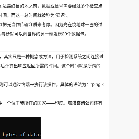
到达最终目的地之前，数据或信号需要经过多个检查点
间。而这一总时间就被称为“延迟”。
以把光当作传输介质来考虑。因为光在绕地球一圈的过
么每秒就可以向世界的另一端发送20个数据包。
ng”，其实只是一种概念或方法，用于检测系统之间连接过
，然后计算出响应返回所需的时间。这个时间就是所谓的
则可以通过终端来执行该操作。具体的语法为：“ping <
中一个位于我所在的国家——印度。
塔塔咨询公司
还有