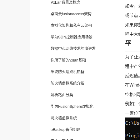
VxLan背景及概念
如今，
桌面云fusionaccess架构
或节点
如果你
虚拟化架构和私有云架构
程中大
华为SDN控制器应用场景
平
数据中心网络技术的演进发
为了让
你所了解的vxlan基础
程中产
细说防火墙双机热备
延迟值
防火墙虚拟系统介绍
在Wi
空格>
解析路由分类
例如：
华为FusionSphere虚拟化
一家位
防火墙虚拟系统
eBackup备份组网