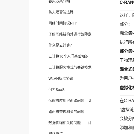
容灾方案介绍
C-RA
防火墙智能选路
这样，
网络时间协议NTP
部分：
完全集
了解网络结构并进行故障定
执行所
什么是云计算？
部分集
云计算10个入门基础知识
于物理
云计算服务模式与关键技术
混合式
为用户
WLAN标准协议
虚拟化
何为SaaS
在C-R
运输与应用层面试问题 – 计
“虚拟
路由与交换相关的问题——
会被分
数据传输相关的问题——计
添加和
网络协议