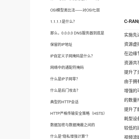
OSI模型类比法——对OSI七层
C-RA
1.1.1.1是什么？
那么，0.0.0.0 DNS服务器到底是
实施先
资源虚
保留的IP地址
在边缘
IP自定义子网掩码是什么？
资源共
网络中的通配符掩码
提升了
什么是IP子网零？
由于拥
增强的
什么是后门攻击？
的数量
典型的HTTP会话
提升了
HTTP严格传输安全策略（HSTS）
耗型设
数据加密与数据掩蔽之间的
较低的
什么是“隐私增强计算”？
视频流