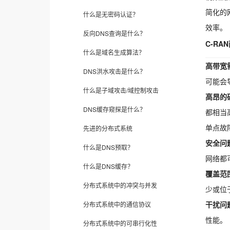
简化的
什么是无密码认证？
效率。
反向DNS查询是什么？
C-RA
什么是域名生成算法？
高带宽
DNS洪水攻击是什么？
可能会
什么是子域攻击/域控制攻击
高昂的
DNS缓存窥探是什么？
都相当
单点故
先进的分布式系统
安全问
什么是DNS预取？
网络都
什么是DNS缓存？
覆盖范
分布式系统中的冲突与并发
少或位
干扰问
分布式系统中的通信协议
性能。
分布式系统中的可串行化性