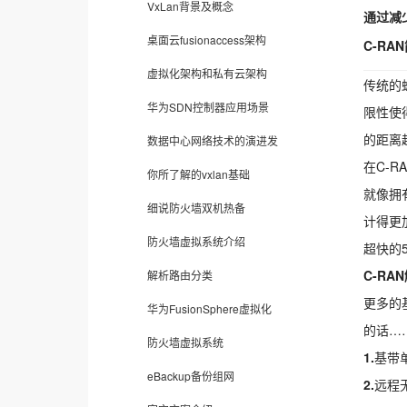
VxLan背景及概念
通过减
桌面云fusionaccess架构
C-RA
虚拟化架构和私有云架构
传统的
华为SDN控制器应用场景
限性使
的距离
数据中心网络技术的演进发
在C-
你所了解的vxlan基础
就像拥
细说防火墙双机热备
计得更
防火墙虚拟系统介绍
超快的
C-RA
解析路由分类
更多的
华为FusionSphere虚拟化
的话…
防火墙虚拟系统
1.
基带
eBackup备份组网
2.
远程无