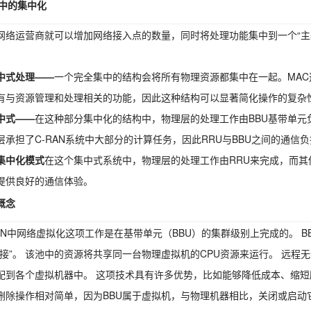
N中的集中化
网络运营商就可以增加网络接入点的数量，同时将处理功能集中到一个“主
中式处理——
一个完全集中的结构会将所有物理资源都集中在一起。
MAC
有与资源管理和处理相关的功能，因此这种结构可以显著简化操作的复杂
中式——
在这种部分集中化的结构中，物理层的处理工作由BBU基带单元
层承担了C-RAN系统中大部分的计算任务，因此RRU与BBU之间的通信
集中化模式
在这个集中式系统中，物理层的处理工作由RRU来完成，而其
提供良好的通信体验。
概念
AN中
网络虚拟化
这项工作是在基带单元（BBU）的集群级别上完成的。 
链接”。 该池中的资源将共享同一台物理虚拟机的CPU资源来运行。 远程
配到各个虚拟机器中。 这项技术具有许多优势，比如能够降低成本、缩
删除操作相对简单，因为BBU属于虚拟机，与物理机器相比，关闭或启动它们