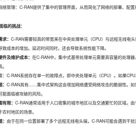
网络管理：C-RAN提供了集中的管理界面，从而简化了网络的部署、配
N面临的挑战：
需求：
C-RAN需要较高的带宽来在中央处理单元（CPU）与远程无线电
导致成本的增加。
延迟时间
同时，还会导致系统性能下降。
硬件及维护成本：
在C-RAN中，集中式基带处理单元需要高容量的处理
高。
障：C-RAN系统存在单一的故障点，即中央处理单元（CPU）。如果C
题：
C-RAN具有……
集中式架构
这会增加网络遭受网络攻击的脆弱性。如
可能面临被攻破的风险。
围有限：
C-RAN通常适用于人口密集的城市地区以及交通繁忙的区域。
于农村地区的场景。
题：
由于在同一位置部署了多个远程无线电头端，C-RAN可能会遇到干