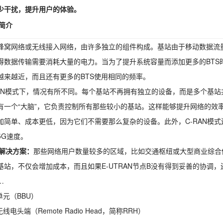
少干扰，提升用户的体验。
N简介
蜂窝网络或无线接入网络，由许多独立的组件构成。
基站
由于移动数据流
得数据传输需要消耗大量的电力。当为了提升系统容量而添加更多的BTS时
越来越近，而且还有更多的BTS使用相同的频率。
RAN模式下，情况有所不同。每个基站不再拥有独立的设备，而是多个基
有一个“大脑”，它负责控制所有那些较小的基站。这样能够提升网络的效
加简单、成本更低，因为它们不需要那么复杂的设备。此外，C-RAN模
5G速度。
N解决方案：
那些网络用户数量较多的区域，比如交通枢纽或大型商业综合
基站，不仅会增加成本，而且如果E-UTRAN节点B没有得到妥善的协调
…
单元（BBU）
线电头端（Remote Radio Head，简称RRH）