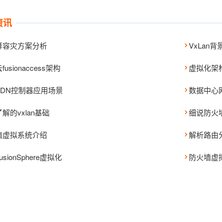
资讯
算容灾方案分析
VxLan
usionaccess架构
虚拟化架
SDN控制器应用场景
数据中心
解的vxlan基础
细说防火
墙虚拟系统介绍
解析路由
sionSphere虚拟化
防火墙虚