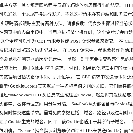
解决方案，其实都是网络程序员通过巧妙的构思而得出的结果。 HTT
可以通过一个TCP连接进行发送，不过这些请求在客户端和服务器看来
请求参数：
 实现跨请求跟踪主要有两种方法。
代表多步骤过程当前状
在网页中的表单字段中。当用户执行某个操作时，这个令牌就会自动
 这个令牌可以作为 GET 请求参数或 POST 请求参数来提交。 在 G
被记录在浏览器的历史记录中。 在 POST 请求中，参数会被作为请
不会显示在浏览器的历史记录中。 显然，对于需要提交敏感信息的场景
息的场景，则可以使用 GET 请求。 例如，如果该令牌是用户的标识
的数据项包括状态标识符、引用值等。 在 GET 请求中发送标识符
 饼干/ Cookie
Cookie其实就是一种名称与值之间的关联，它们被
过“set-cookie”HTTP头信息来生成这些Cookie，然后将其发送给客
kie头部中，名称与值之间用分号分隔。 Set-Cookie头部包含与Co
及何时提交这些请求。最常见的参数包括：域名、路径以及过期时间。而相关的指
了Cookie生效的域名。同时，该Cookie也适用于其所有子域名。 “Pat
明确。 “Secure”指令指示浏览器仅通过HTTPS来发送Cookie；而“Ht