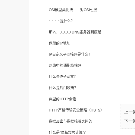
OSI模型类比法——对OSI七层
1.1.1.1是什么？
那么，0.0.0.0 DNS服务器到底是
保留的IP地址
IP自定义子网掩码是什么？
网络中的通配符掩码
什么是IP子网零？
什么是后门攻击？
典型的HTTP会话
HTTP严格传输安全策略（HSTS）
上一
数据加密与数据掩蔽之间的
下一
什么是“隐私增强计算”？