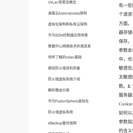
VxLan背景及概念
有一些
桌面云fusionaccess架构
个请求
方面。
虚拟化架构和私有云架构
器存储
华为SDN控制器应用场景
保存。
数据中心网络技术的演进发
参数会
你所了解的vxlan基础
中，也
细说防火墙双机热备
敏感信
太敏感
防火墙虚拟系统介绍
2.
数。
解析路由分类
服务器通
华为FusionSphere虚拟化
Coo
防火墙虚拟系统
如何以
参数指定
eBackup备份组网
的含义很