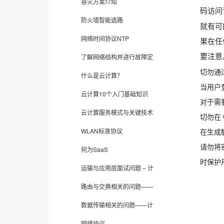
容灾方案介绍
码访问
防火墙智能选路
就有可
网络时间协议NTP
果在任
了解网络结构并进行故障定
要注意
切勿通
什么是云计算？
当用户
云计算10个入门基础知识
对于需
云计算服务模式与关键技术
切勿在 
WLAN标准协议
在生成敏
请勿将
何为SaaS
时保护
运输与应用层面试问题 – 计
路由与交换相关的问题——
数据传输相关的问题——计
网络协议