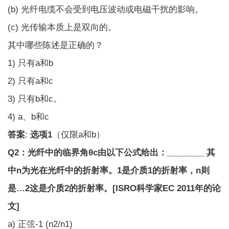
(b) 光纤电缆不会受到电压波动或电磁干扰的影响。
(c) 光传输本质上是双向的。
其中哪些陈述是正确的？
1) 只有a和b
2) 只有a和c
3) 只有b和c。
4) a、b和c
答案
:
选项1
（仅限a和b）
Q2：光纤中的临界角θc由以下公式给出：________ 其
中n为光在光纤中的折射率。
1
是介质1的折射率，n则
是…
2
这是介质2的折射率。
[
ISRO科学家EC 2011年的论
文
]
a) 正弦
-1
(n
2
/n
1
)