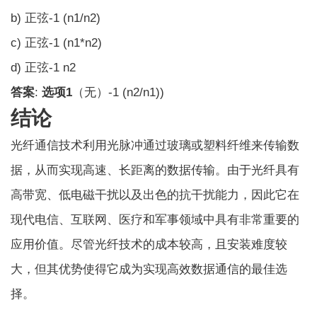
b) 正弦
-1
(n
1
/n
2
)
c) 正弦
-1
(n
1
*n
2
)
d) 正弦
-1
n
2
答案
:
选项1
（无）
-1
(n
2
/n
1
))
结论
光纤通信技术利用光脉冲通过玻璃或塑料纤维来传输数
据，从而实现高速、长距离的数据传输。由于光纤具有
高带宽、低电磁干扰以及出色的抗干扰能力，因此它在
现代电信、互联网、医疗和军事领域中具有非常重要的
应用价值。尽管光纤技术的成本较高，且安装难度较
大，但其优势使得它成为实现高效数据通信的最佳选
择。