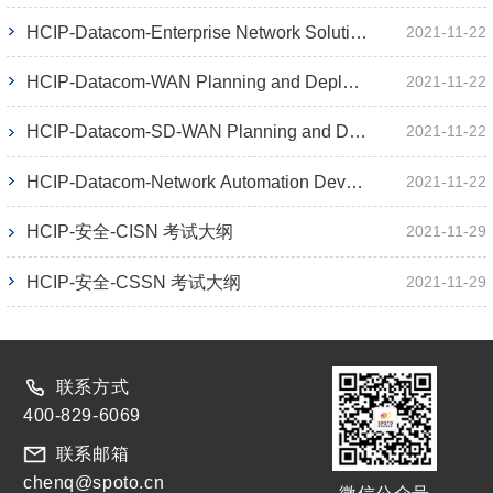
HCIP-Datacom-Enterprise Network Solution Design 考试大纲
2021-11-22
HCIP-Datacom-WAN Planning and Deployment 考试大纲
2021-11-22
HCIP-Datacom-SD-WAN Planning and Deployment 考试大纲
2021-11-22
HCIP-Datacom-Network Automation Developer 考试大纲
2021-11-22
HCIP-安全-CISN 考试大纲
2021-11-29
HCIP-安全-CSSN 考试大纲
2021-11-29
联系方式
400-829-6069
联系邮箱
chenq@spoto.cn