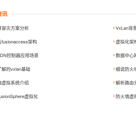
资讯
算容灾方案分析
VxLan
usionaccess架构
虚拟化架
SDN控制器应用场景
数据中心
解的vxlan基础
细说防火
墙虚拟系统介绍
解析路由
sionSphere虚拟化
防火墙虚