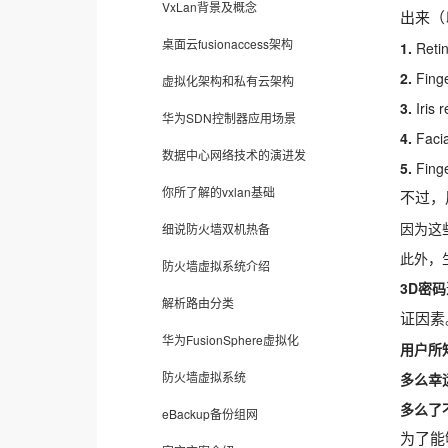
VxLan背景及概念
出来（
桌面云fusionaccess架构
1.
2.
虚拟化架构和私有云架构
3.
华为SDN控制器应用场景
4.
数据中心网络技术的演进发
5.
 Fing
你所了解的vxlan基础
不过，
因为这
细说防火墙双机热备
此外，
防火墙虚拟系统介绍
3D密码
解析路由分类
证因素
华为FusionSphere虚拟化
用户所
防火墙虚拟系统
多么幸
多么了
eBackup备份组网
为了能