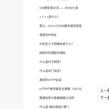
OSI模型类比法——对OSI七层
1.1.1.1是什么？
那么，0.0.0.0 DNS服务器到底是
保留的IP地址
IP自定义子网掩码是什么？
网络中的通配符掩码
什么是IP子网零？
什么是后门攻击？
典型的HTTP会话
HTTP严格传输安全策略（HSTS）
上一
数据加密与数据掩蔽之间的
下一
什么是“隐私增强计算”？