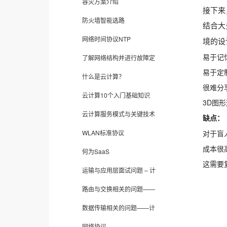
容灾方案介绍
接下来
防火墙智能选路
结合大
网络时间协议NTP
境的设
易于记
了解网络结构并进行故障定
易于定
什么是云计算？
很难分
云计算10个入门基础知识
3D图
云计算服务模式与关键技术
缺点：
WLAN标准协议
对于盲
成本很
何为SaaS
这需要
运输与应用层面试问题 – 计
路由与交换相关的问题——
数据传输相关的问题——计
网络协议