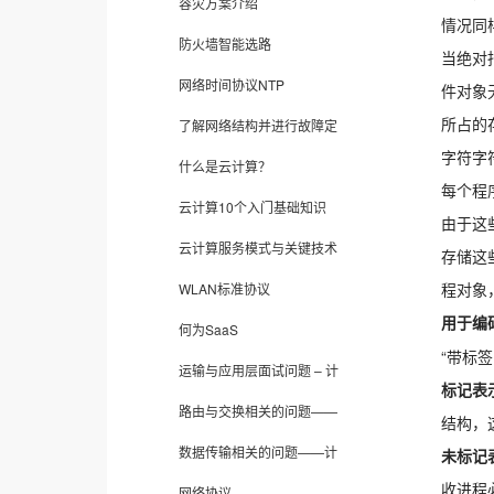
容灾方案介绍
情况同
防火墙智能选路
当绝对
网络时间协议NTP
件对象
所占的
了解网络结构并进行故障定
字符字
什么是云计算？
每个程
云计算10个入门基础知识
由于这
云计算服务模式与关键技术
存储这
程对象
WLAN标准协议
用于编
何为SaaS
“带标
运输与应用层面试问题 – 计
标记表
路由与交换相关的问题——
结构，
数据传输相关的问题——计
未标记
收进程
网络协议