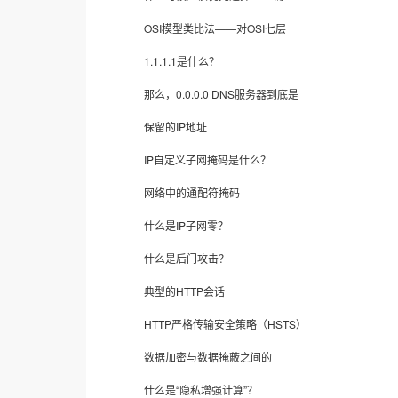
OSI模型类比法——对OSI七层
1.1.1.1是什么？
那么，0.0.0.0 DNS服务器到底是
保留的IP地址
IP自定义子网掩码是什么？
网络中的通配符掩码
什么是IP子网零？
什么是后门攻击？
典型的HTTP会话
HTTP严格传输安全策略（HSTS）
数据加密与数据掩蔽之间的
什么是“隐私增强计算”？