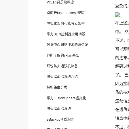
VxLan背景及概念
复杂的
桌面云fusionaccess架构
在上述
虚拟化架构和私有云架构
中。 
华为SDN控制器应用场景
不过，
数据中心网络技术的演进发
可以观
你所了解的vxlan基础
的迹象
解码过
细说防火墙双机热备
了。 
防火墙虚拟系统介绍
因为接
解析路由分类
备的技
华为FusionSphere虚拟化
这条信
防火墙虚拟系统
在通信
消息中
eBackup备份组网
不过，