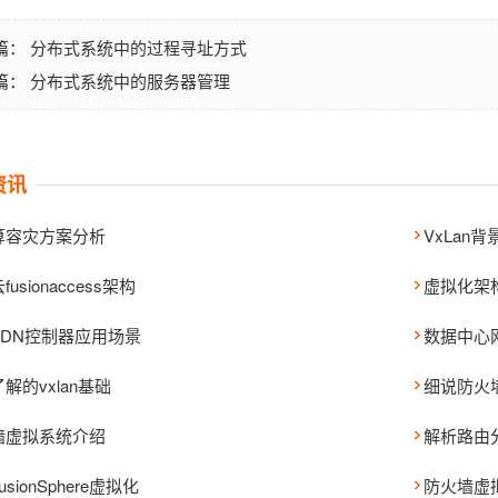
分布式系统中的过程寻址方式
篇：
分布式系统中的服务器管理
篇：
资讯
算容灾方案分析
VxLan
usionaccess架构
虚拟化架
SDN控制器应用场景
数据中心
解的vxlan基础
细说防火
墙虚拟系统介绍
解析路由
sionSphere虚拟化
防火墙虚