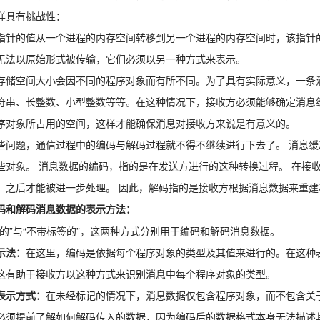
样具有挑战性：
指针的值从一个进程的内存空间转移到另一个进程的内存空间时，该指针
无法以原始形式被传输，它们必须以另一种方式来表示。
存储空间大小会因不同的程序对象而有所不同。为了具有实际意义，一条
符串、长整数、小型整数等等。在这种情况下，接收方必须能够确定消息
序对象所占用的空间，这样才能确保消息对接收方来说是有意义的。
些问题，通信过程中的编码与解码过程就不得不继续进行下去了。 消息
些对象。 消息数据的编码，指的是在发送方进行的这种转换过程。 在接
，之后才能被进一步处理。 因此，解码指的是接收方根据消息数据来重建
码和解码消息数据的表示方法：
签的”与“不带标签的”，这两种方式分别用于编码和解码消息数据。
示法：
在这里，编码是依据每个程序对象的类型及其值来进行的。在这种
这有助于接收方以这种方式来识别消息中每个程序对象的类型。
表示方式：
在未经标记的情况下，消息数据仅包含程序对象，而不包含关
必须提前了解如何解码传入的数据，因为编码后的数据格式本身无法描述