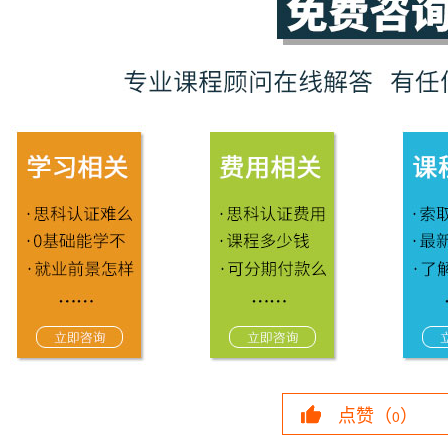
点赞（
）
0