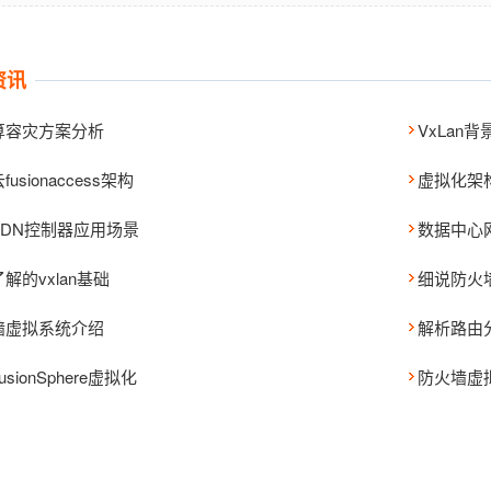
资讯
算容灾方案分析
VxLan
usionaccess架构
虚拟化架
SDN控制器应用场景
数据中心
解的vxlan基础
细说防火
墙虚拟系统介绍
解析路由
sionSphere虚拟化
防火墙虚