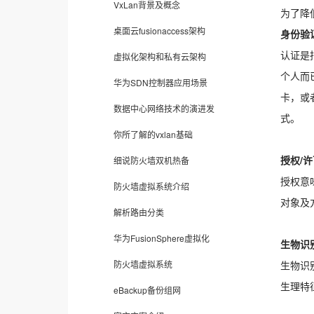
VxLan背景及概念
为了降
桌面云fusionaccess架构
身份验
认证是
虚拟化架构和私有云架构
个人而
华为SDN控制器应用场景
卡，或
数据中心网络技术的演进发
式。
你所了解的vxlan基础
授权/
细说防火墙双机热备
授权意
防火墙虚拟系统介绍
对象及
解析路由分类
华为FusionSphere虚拟化
生物识
防火墙虚拟系统
生物识
生理特
eBackup备份组网