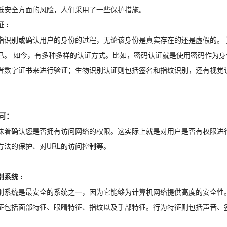
低安全方面的风险，人们采用了一些保护措施。
证
:
指识别或确认用户的身份的过程，无论该身份是真实存在的还是虚假的。
已。 如今，有多种多样的认证方式。比如，密码认证就是使用密码作为
者数字证书来进行验证；生物识别认证则包括签名和指纹识别，还有视觉
许可：
味着确认您是否拥有访问网络的权限。这实际上就是对用户是否有权限进
方法的保护、对URL的访问控制等。
别系统
:
别系统是最安全的系统之一，因为它能够为计算机网络提供高度的安全性
征包括面部特征、眼睛特征、指纹以及手部特征。行为特征则包括声音、