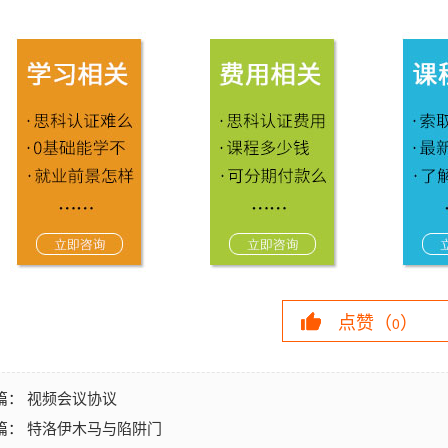
点赞（
）
0
视频会议协议
篇：
特洛伊木马与陷阱门
篇：