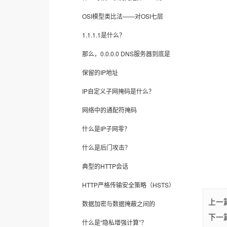
OSI模型类比法——对OSI七层
1.1.1.1是什么？
那么，0.0.0.0 DNS服务器到底是
保留的IP地址
IP自定义子网掩码是什么？
网络中的通配符掩码
什么是IP子网零？
什么是后门攻击？
典型的HTTP会话
HTTP严格传输安全策略（HSTS）
上一
数据加密与数据掩蔽之间的
下一
什么是“隐私增强计算”？