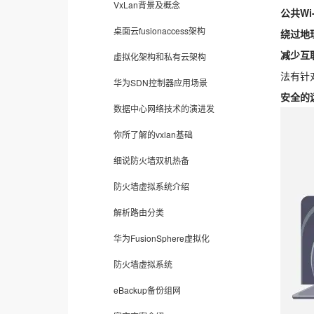
VxLan背景及概念
公共Wi
桌面云fusionaccess架构
绕过地
减少互
虚拟化架构和私有云架构
法有针
华为SDN控制器应用场景
安全的
数据中心网络技术的演进发
你所了解的vxlan基础
细说防火墙双机热备
防火墙虚拟系统介绍
解析路由分类
华为FusionSphere虚拟化
防火墙虚拟系统
eBackup备份组网