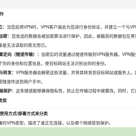
作
立：
当您启用VPN时，VPN客户端会为您进行身份验证，并建立一个与V
据加密：
您发送的数据会被加密算法进行保护，因此，被截获的数据包在黑客
像是无法读取的密文而已。
流量重定向（隧道传输）：
加密后的流量通过隧道传输到VPN服务器。VPN服
了你的身份和位置信息，使目标网站无法识别出你的身份。
密与转发：
VPN服务器会解密这些流量，并将其转发到目标网站或服务上。
密隧道传送到用户手中。
到端保护：
这条隧道能够确保隐私性，防止在传输过程中被篡改。同时，它
类型
根据使用方式/部署方式来分类
署的VPN类型，描述了谁正在连接，以及哪个网络受到保护。