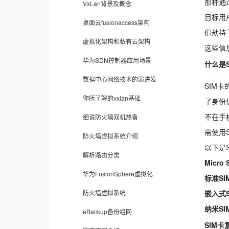
那种通
VxLan背景及概念
目标用
桌面云fusionaccess架构
们劫持
虚拟化架构和私有云架构
这些信
华为SDN控制器应用场景
什么是
数据中心网络技术的演进发
SIM卡
你所了解的vxlan基础
了身份
不在手
细说防火墙双机热备
需使用
防火墙虚拟系统介绍
以下是
解析路由分类
Micro
华为FusionSphere虚拟化
标准SI
防火墙虚拟系统
嵌入式S
纳米SI
eBackup备份组网
SIM