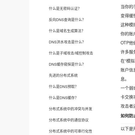
当你的
什么是无密码认证？
变得缓
反向DNS查询是什么？
这种模
什么是域名生成算法？
你的账
DNS洪水攻击是什么？
OTP
他
许多服
什么是子域攻击/域控制攻击
在“模
DNS缓存窥探是什么？
账户信
先进的分布式系统
息。
什么是DNS预取？
一个弱
卡交换
什么是DNS缓存？
攻击者
分布式系统中的冲突与并发
如何防
分布式系统中的通信协议
以下是
分布式系统中的可串行化性