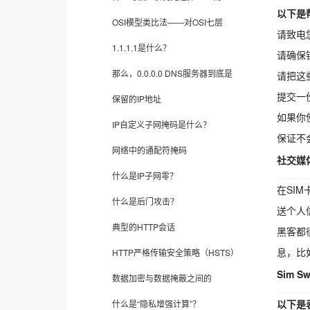
以下是
OSI模型类比法——对OSI七层
请致电
1.1.1.1是什么？
请确保
那么，0.0.0.0 DNS服务器到底是
请把这
提交一
保留的IP地址
如果你
IP自定义子网掩码是什么？
保证不
网络中的通配符掩码
社交媒
什么是IP子网零？
在SI
什么是后门攻击？
送个人
典型的HTTP会话
黑客都
息，比
HTTP严格传输安全策略（HSTS）
Sim 
数据加密与数据掩蔽之间的
以下是
什么是“隐私增强计算”？