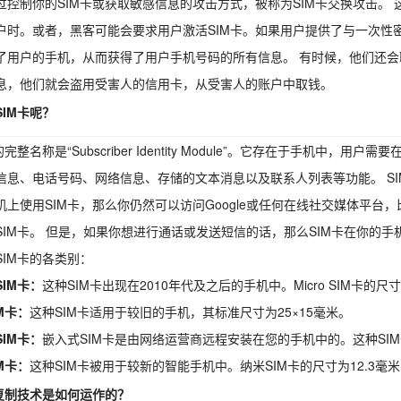
过控制你的SIM卡或获取敏感信息的攻击方式，被称为SIM卡交换攻击。
户时。或者，黑客可能会要求用户激活SIM卡。如果用户提供了与一次性
了用户的手机，从而获得了用户手机号码的所有信息。 有时候，他们还
息，他们就会盗用受害人的信用卡，从受害人的账户中取钱。
SIM卡呢？
的完整名称是“Subscriber Identity Module”。它存在于手机中，
信息、电话号码、网络信息、存储的文本消息以及联系人列表等功能。 S
机上使用SIM卡，那么你仍然可以访问Google或任何在线社交媒体平台，
SIM卡。 但是，如果你想进行通话或发送短信的话，那么SIM卡在你的
SIM卡的各类别：
 SIM卡：
这种SIM卡出现在2010年代及之后的手机中。Micro SIM卡的尺寸
M卡：
这种SIM卡适用于较旧的手机，其标准尺寸为25×15毫米。
IM卡：
嵌入式SIM卡是由网络运营商远程安装在您的手机中的。这种SIM
M卡：
这种SIM卡被用于较新的智能手机中。纳米SIM卡的尺寸为12.3毫米×
卡复制技术是如何运作的？