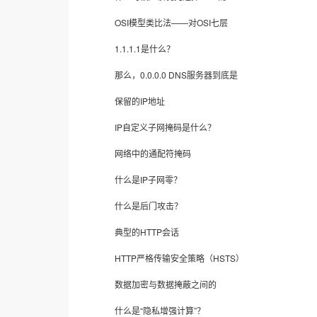
OSI模型类比法——对OSI七层
1.1.1.1是什么？
那么，0.0.0.0 DNS服务器到底是
保留的IP地址
IP自定义子网掩码是什么？
网络中的通配符掩码
什么是IP子网零？
什么是后门攻击？
典型的HTTP会话
HTTP严格传输安全策略（HSTS）
数据加密与数据掩蔽之间的
什么是“隐私增强计算”？