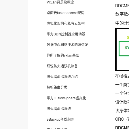
VxLan背景及概念
DDC
桌面云fusionaccess架构
数字数
虚拟化架构和私有云架构
中的计
华为SDN控制器应用场景
数据中心网络技术的演进发
你所了解的vxlan基础
细说防火墙双机热备
在帧格
防火墙虚拟系统介绍
一个类
解析路由分类
一个包
华为FusionSphere虚拟化
该计数
防火墙虚拟系统
该身体
CRC
eBackup备份组网
DDC