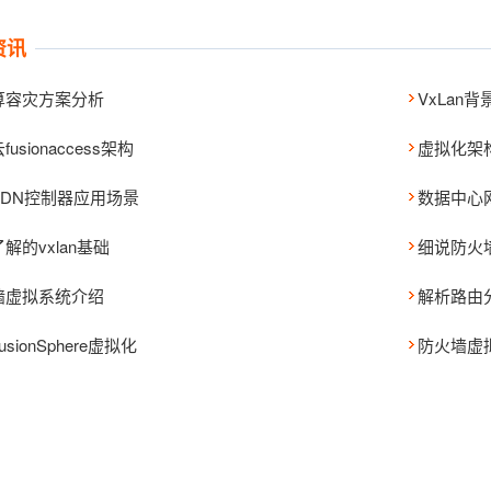
资讯
算容灾方案分析
VxLan
usionaccess架构
虚拟化架
SDN控制器应用场景
数据中心
解的vxlan基础
细说防火
墙虚拟系统介绍
解析路由
sionSphere虚拟化
防火墙虚